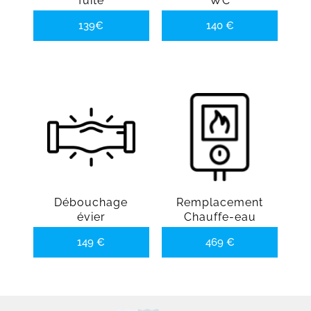
fuite
WC
139€
140 €
Débouchage
Remplacement
évier
Chauffe-eau
149 €
469 €